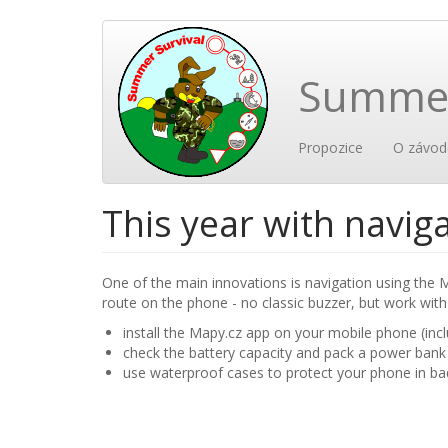
Přejít
k
hlavnímu
Summer
obsahu
Main
User
Propozice
O závod
navigation
account
This year with navig
menu
One of the main innovations is navigation using the M
route on the phone - no classic buzzer, but work with 
install the Mapy.cz app on your mobile phone (incl
check the battery capacity and pack a power bank
use waterproof cases to protect your phone in ba