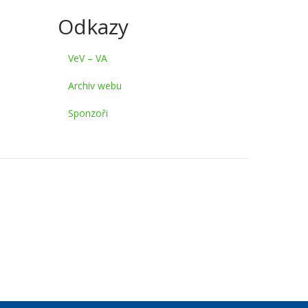
Odkazy
VeV – VA
Archiv webu
Sponzoři