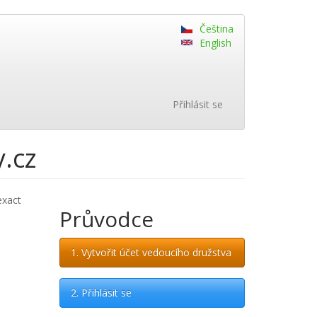
Čeština
English
Přihlásit se
y.cz
exact
Průvodce
1. Vytvořit účet vedoucího družstva
2. Přihlásit se