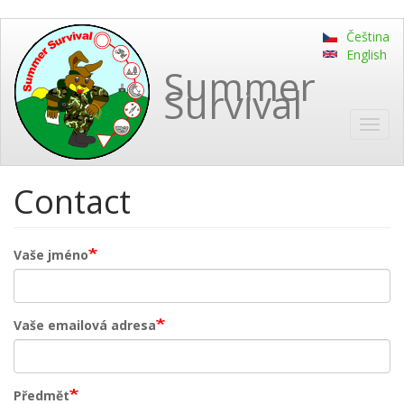
Přejít
Čeština
k
English
hlavnímu
Summer
obsahu
Survival
Toggl
navig
Contact
Vaše jméno
Vaše emailová adresa
Předmět