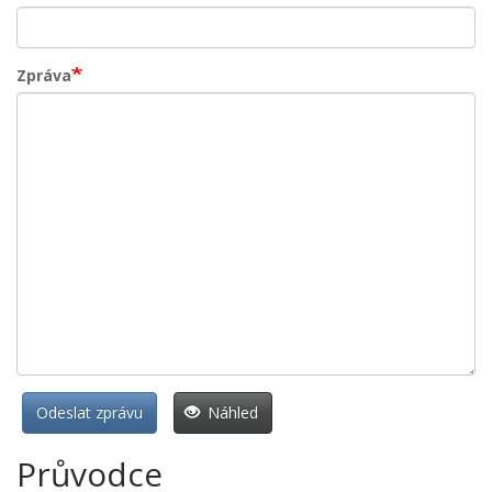
Zpráva
Odeslat zprávu
Náhled
Průvodce