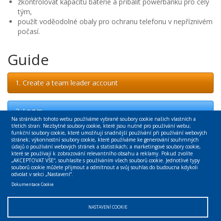
zkontrolovat kapacitu baterie a přibalit powerbanku pro celý
tým,
použít voděodolné obaly pro ochranu telefonu v nepříznivém
počasí.
Guide
1. Create a team leader account
2. Log in
Na stránkách tohoto webu používáme vybrané soubory cookie našich vlastních a
třetích stran: Nezbytné soubory cookie, které jsou nutné pro používání webu;
funkční soubory cookie, které umožňují snadnější používání při používání webových
stránek; výkonnostní soubory cookie, které používáme ke generování souhrnných
Links
údajů o používání webových stránek a statistikách; a marketingové soubory cookie,
které se používají k zobrazování relevantního obsahu a reklamy. Pokud zvolíte
„AKCEPTOVAT VŠE“, souhlasíte s používáním všech souborů cookie. Jednotlivé typy
souborů cookie můžete přijmout a odmítnout a svůj souhlas do budoucna kdykoli
VeV – VA
odvolat v sekci „Nastavení“.
Dokumentace Cookie
Web Archive
Sponsors
NASTAVENÍ COOKIE