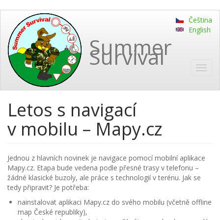
Skip
Čeština
to
English
main
Summer
content
Survival
Toggl
navig
Letos s navigací
v mobilu – Mapy.cz
Jednou z hlavních novinek je navigace pomocí mobilní aplikace
Mapy.cz. Etapa bude vedena podle přesné trasy v telefonu –
žádné klasické buzoly, ale práce s technologií v terénu. Jak se
tedy připravit? Je potřeba:
nainstalovat aplikaci Mapy.cz do svého mobilu (včetně offline
map České republiky),