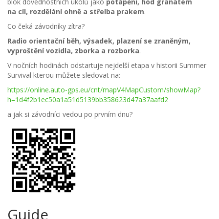
blok dovednostních úkolů jako
potápění, hod granátem
na cíl, rozdělání ohně a střelba prakem
.
Co čeká závodníky zítra?
Radio orientační běh, výsadek, plazení se zraněným,
vyproštění vozidla, zborka a rozborka
.
V nočních hodinách odstartuje nejdelší etapa v historii Summer
Survival kterou můžete sledovat na:
https://online.auto-gps.eu/cnt/mapV4MapCustom/showMap?
h=1d4f2b1ec50a1a51d5139bb358623d47a37aafd2
a jak si závodníci vedou po prvním dnu?
Guide