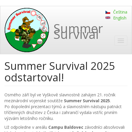
Skip
Čeština
to
English
main
Summer
content
Survival
Toggl
navig
Summer Survival 2025
odstartoval!
Osmého září byl ve Vyškově slavnostně zahájen 21. ročník
mezinárodní vojenské soutěže
Summer Survival 2025
.
Po dopolední prezentaci týmů a slavnostním nástupu patnáct
tříčlenných družstev z Česka i zahraničí vydala vstříc prvním
výzvám letošního ročníku.
Už odpoledne v areálu
Campu Baldovec
závodníci absolvovali