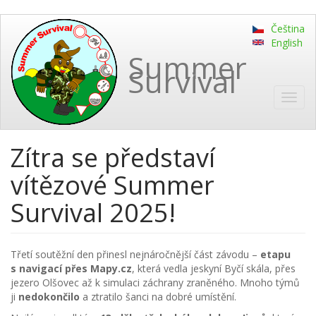
Skip
Čeština
to
English
main
Summer
content
Survival
Toggl
navig
Zítra se představí
vítězové Summer
Survival 2025!
Třetí soutěžní den přinesl nejnáročnější část závodu –
etapu
s navigací přes Mapy.cz
, která vedla jeskyní Byčí skála, přes
jezero Olšovec až k simulaci záchrany zraněného. Mnoho týmů
ji
nedokončilo
a ztratilo šanci na dobré umístění.