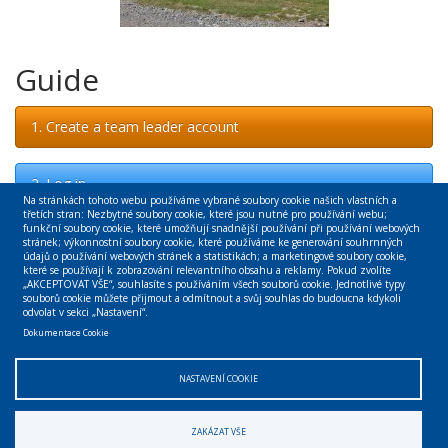
Guide
1. Create a team leader account
2. Log in
Na stránkách tohoto webu používáme vybrané soubory cookie našich vlastních a
třetích stran: Nezbytné soubory cookie, které jsou nutné pro používání webu;
funkční soubory cookie, které umožňují snadnější používání při používání webových
stránek; výkonnostní soubory cookie, které používáme ke generování souhrnných
Links
údajů o používání webových stránek a statistikách; a marketingové soubory cookie,
které se používají k zobrazování relevantního obsahu a reklamy. Pokud zvolíte
„AKCEPTOVAT VŠE“, souhlasíte s používáním všech souborů cookie. Jednotlivé typy
souborů cookie můžete přijmout a odmítnout a svůj souhlas do budoucna kdykoli
VeV – VA
odvolat v sekci „Nastavení“.
Dokumentace Cookie
Web Archive
Sponsors
NASTAVENÍ COOKIE
ZAKÁZAT VŠE