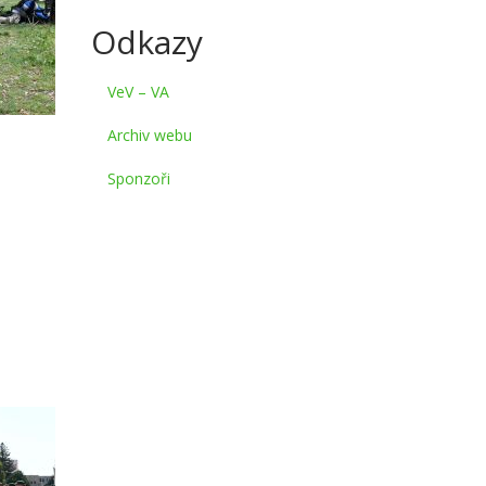
Odkazy
VeV – VA
Archiv webu
Sponzoři