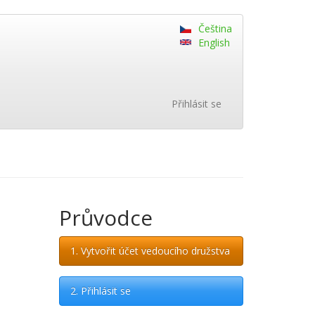
Čeština
English
Přihlásit se
Průvodce
1. Vytvořit účet vedoucího družstva
2. Přihlásit se