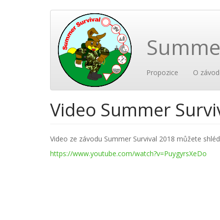
Přejít
k
hlavnímu
Summer
obsahu
Main
User
Propozice
O závod
navigation
account
Video Summer Survi
menu
Video ze závodu Summer Survival 2018 můžete shlédno
https://www.youtube.com/watch?v=PuygyrsXeDo