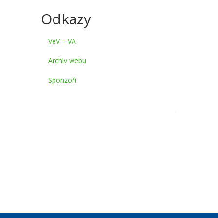
Odkazy
VeV – VA
Archiv webu
Sponzoři