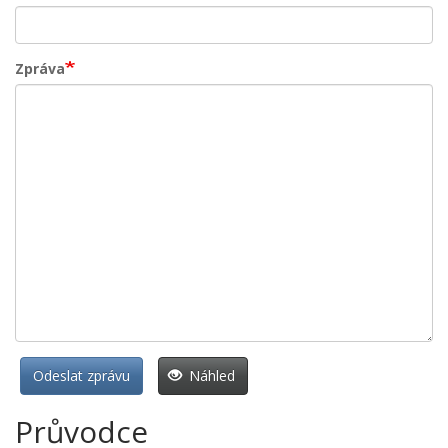
Zpráva
Odeslat zprávu
Náhled
Průvodce