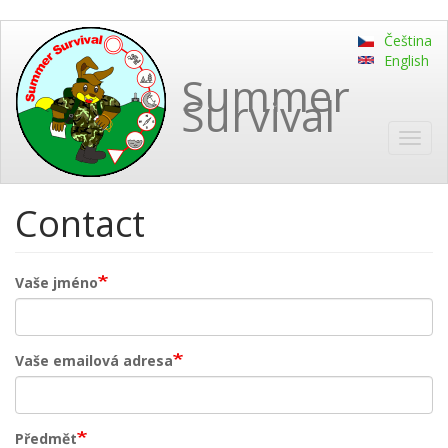
Přejít
Čeština
k
English
hlavnímu
Summer
obsahu
Survival
Toggl
navig
Contact
Vaše jméno
Vaše emailová adresa
Předmět