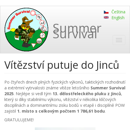
Přejít
Čeština
k
English
hlavnímu
Summer
obsahu
Survival
Toggl
navig
Vítězství putuje do Jinců
Po čtyřech dnech plných fyzických výkonů, taktických rozhodnutí
a extrémní vytrvalosti známe vítěze letošního
Summer Survival
2025
. Nejlépe si vedl tým
13. dělostřeleckého pluku z Jinců
,
který si díky stabilnímu výkonu, vítězství v několika klíčových
disciplínách a dominantnímu zisku bodů v etapě i disciplíně POW
zajistil
1. místo s celkovým počtem 1 786,61 bodu
.
GRATULUJEME!