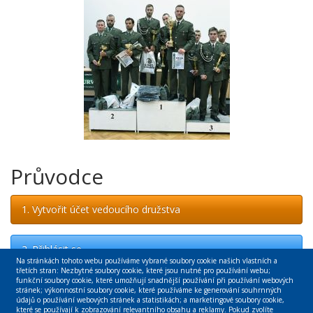
Průvodce
1. Vytvořit účet vedoucího družstva
2. Přihlásit se
Na stránkách tohoto webu používáme vybrané soubory cookie našich vlastních a
třetích stran: Nezbytné soubory cookie, které jsou nutné pro používání webu;
funkční soubory cookie, které umožňují snadnější používání při používání webových
stránek; výkonnostní soubory cookie, které používáme ke generování souhrnných
Odkazy
údajů o používání webových stránek a statistikách; a marketingové soubory cookie,
které se používají k zobrazování relevantního obsahu a reklamy. Pokud zvolíte