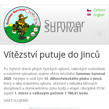
Přejít
Čeština
k
English
hlavnímu
Summer
obsahu
Survival
Toggl
navig
Vítězství putuje do Jinců
Po čtyřech dnech plných fyzických výkonů, taktických rozhodnutí
a extrémní vytrvalosti známe vítěze letošního
Summer Survival
2025
. Nejlépe si vedl tým
13. dělostřeleckého pluku z Jinců
,
který si díky stabilnímu výkonu, vítězství v několika klíčových
disciplínách a dominantnímu zisku bodů v etapě i disciplíně POW
zajistil
1. místo s celkovým počtem 1 786,61 bodu
.
GRATULUJEME!