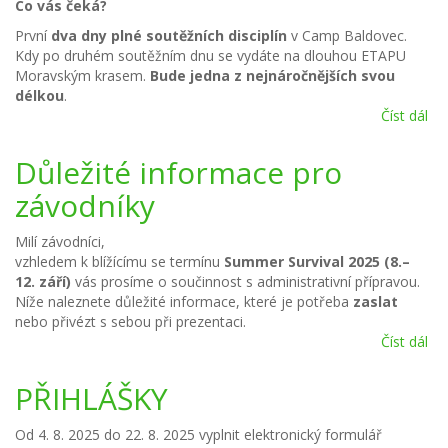
Co vás čeká?
První
dva dny plné soutěžních disciplín
v Camp Baldovec.
Kdy po druhém soutěžním dnu se vydáte na dlouhou ETAPU
Moravským krasem.
Bude jedna z nejnáročnějších svou
délkou
.
Číst dál
„K
je
při
Důležité informace pro
ne
závodníky
př
Milí závodníci,
vzhledem k blížícímu se termínu
Summer Survival 2025 (8.–
12. září)
vás prosíme o součinnost s administrativní přípravou.
Níže naleznete důležité informace, které je potřeba
zaslat
nebo přivézt s sebou při prezentaci.
Číst dál
Dů
in
pr
PŘIHLÁŠKY
zá
Od 4. 8. 2025 do 22. 8. 2025 vyplnit elektronický formulář