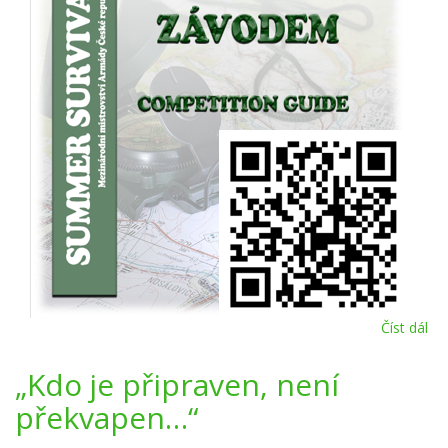
Číst dál
Pr
zá
„Kdo je připraven, není
překvapen…“