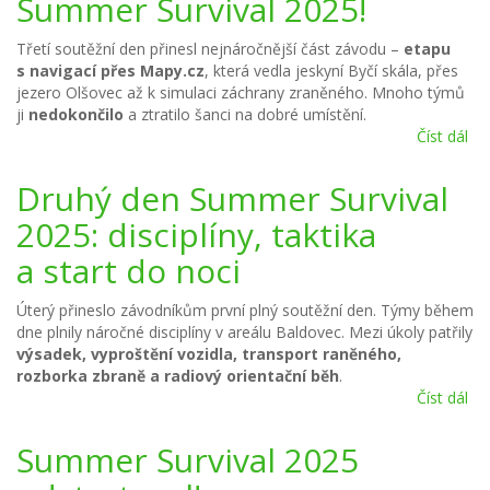
Summer Survival 2025!
Třetí soutěžní den přinesl nejnáročnější část závodu –
etapu
s navigací přes Mapy.cz
, která vedla jeskyní Byčí skála, přes
jezero Olšovec až k simulaci záchrany zraněného. Mnoho týmů
ji
nedokončilo
a ztratilo šanci na dobré umístění.
Číst dál
Zít
se
pře
Druhý den Summer Survival
ví
2025: disciplíny, taktika
Su
Sur
a start do noci
20
Úterý přineslo závodníkům první plný soutěžní den. Týmy během
dne plnily náročné disciplíny v areálu Baldovec. Mezi úkoly patřily
výsadek, vyproštění vozidla, transport raněného,
rozborka zbraně a radiový orientační běh
.
Číst dál
Dr
de
Su
Summer Survival 2025
Sur
20