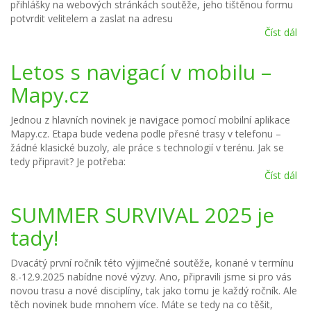
přihlášky na webových stránkách soutěže, jeho tištěnou formu
potvrdit velitelem a zaslat na adresu
Číst dál
PŘ
Letos s navigací v mobilu –
Mapy.cz
Jednou z hlavních novinek je navigace pomocí mobilní aplikace
Mapy.cz. Etapa bude vedena podle přesné trasy v telefonu –
žádné klasické buzoly, ale práce s technologií v terénu. Jak se
tedy připravit? Je potřeba:
Číst dál
Le
s n
v 
SUMMER SURVIVAL 2025 je
Ma
tady!
Dvacátý první ročník této výjimečné soutěže, konané v termínu
8.-12.9.2025 nabídne nové výzvy. Ano, připravili jsme si pro vás
novou trasu a nové disciplíny, tak jako tomu je každý ročník. Ale
těch novinek bude mnohem více. Máte se tedy na co těšit,