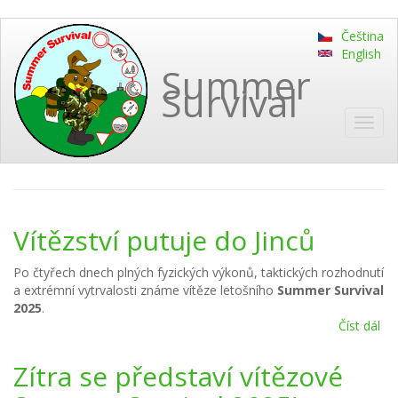
Přejít
Čeština
k
English
hlavnímu
Summer
obsahu
Survival
Toggl
navig
Vítězství putuje do Jinců
Po čtyřech dnech plných fyzických výkonů, taktických rozhodnutí
a extrémní vytrvalosti známe vítěze letošního
Summer Survival
2025
.
Číst dál
Vít
pu
do
Zítra se představí vítězové
Jin